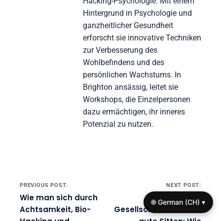
Hacking-Psychologie. Mit einem
Hintergrund in Psychologie und
ganzheitlicher Gesundheit
erforscht sie innovative Techniken
zur Verbesserung des
Wohlbefindens und des
persönlichen Wachstums. In
Brighton ansässig, leitet sie
Workshops, die Einzelpersonen
dazu ermächtigen, ihr inneres
Potenzial zu nutzen.
Post navigation
PREVIOUS POST:
NEXT POST:
Wie man sich durch
Schlechte
🌐 German (CH) ▾
Achtsamkeit, Bio-
Gesellschaft verderbt