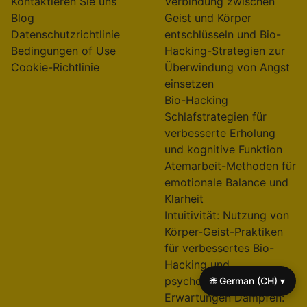
Save my name, email, and website in this browser
for the next time I comment.
Useful links
On focus
Startseite
Irrationaler Angst
Über uns
Bedeutung: Die
Kontaktieren Sie uns
Verbindung zwischen
Blog
Geist und Körper
Datenschutzrichtlinie
entschlüsseln und Bio-
🌐 German (CH) ▾
Bedingungen of Use
Hacking-Strategien zur
Cookie-Richtlinie
Überwindung von Angst