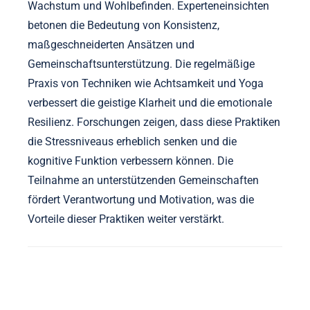
Aktivitäten kann zu signifikanten Verbesserungen
des emotionalen Wohlbefindens und der
Produktivität führen. Darüber hinaus können Bio-
Hacking-Techniken, wie das Verfolgen von
Fortschritten und das Anpassen von Gewohnheiten,
die Routinen weiter verfeinern, um optimale
Leistung zu erzielen.
Welche Experteneinsichten können die
effektive Integration von Praktiken leiten?
Die Integration von Körper-Geist-Praktiken in die Bio-
Hacking-Psychologie verbessert persönliches
Wachstum und Wohlbefinden. Experteneinsichten
betonen die Bedeutung von Konsistenz,
maßgeschneiderten Ansätzen und
Gemeinschaftsunterstützung. Die regelmäßige