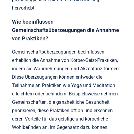
Bio-Hacking-Landschaft, indem sie psychologische
Resilienz und ganzheitliches Wohlbefinden fördern.
Trends wie Achtsamkeitsmeditation und Yoga
verbessern die kognitive Funktion und die
emotionale Regulation und stimmen mit den Zielen
des Bio-Hackings überein. Die Integration von
Technologie, wie Biofeedback-Geräten, ermöglicht
es Individuen, ihre mentalen Zustände in Echtzeit zu
überwachen, was ein tieferes Selbstbewusstsein
fördert. Infolgedessen nehmen Praktizierende diese
Techniken an, um die geistige Leistung zu
optimieren, was die wachsende Bedeutung
psychologischer Faktoren im Bio-Hacking
hervorhebt.
Wie beeinflussen