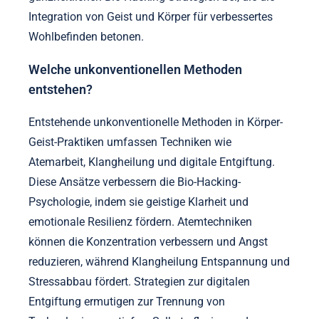
Seltene, aber bemerkenswerte Praktiken im Körper-
Geist-Bio-Hacking umfassen fortgeschrittene
Atemtechniken, Klangheilung und Neurofeedback-
Training. Diese Praktiken verbessern die
psychologische Resilienz und die kognitive
Funktion. Zum Beispiel kann Atemarbeit
Stresshormone senken, während Klangheilung das
emotionale Gleichgewicht fördert. Neurofeedback
bietet eine Echtzeitüberwachung der Gehirnwellen,
die eine maßgeschneiderte mentale Optimierung
ermöglicht. Diese einzigartigen Methoden tragen zu
ganzheitlichen Bio-Hacking-Strategien bei, die die
Integration von Geist und Körper für verbessertes
Wohlbefinden betonen.
Welche unkonventionellen Methoden