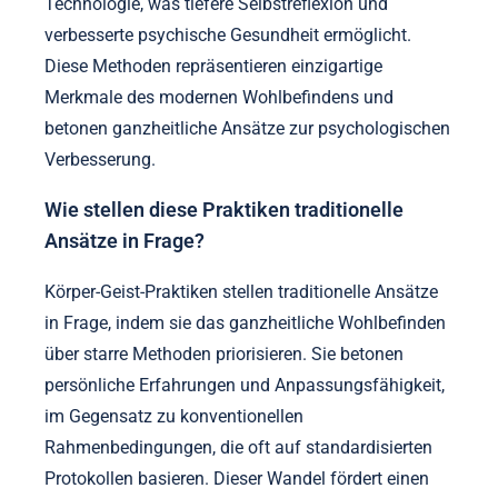
entstehen?
Entstehende unkonventionelle Methoden in Körper-
Geist-Praktiken umfassen Techniken wie
Atemarbeit, Klangheilung und digitale Entgiftung.
Diese Ansätze verbessern die Bio-Hacking-
Psychologie, indem sie geistige Klarheit und
emotionale Resilienz fördern. Atemtechniken
können die Konzentration verbessern und Angst
reduzieren, während Klangheilung Entspannung und
Stressabbau fördert. Strategien zur digitalen
Entgiftung ermutigen zur Trennung von
Technologie, was tiefere Selbstreflexion und
verbesserte psychische Gesundheit ermöglicht.
Diese Methoden repräsentieren einzigartige
Merkmale des modernen Wohlbefindens und