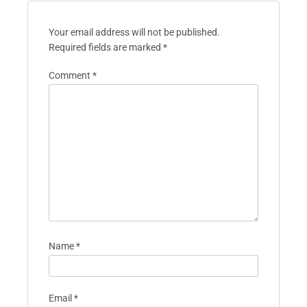
Definiere
Beeinflusst die
Organisiertes Chaos:
Wahrheitsfindung
Nutzung von Geist-
einen
Körper-Praktiken für
Persönlichkeitsaspekt,
effektive Bio-Hacking-
der Achtsamkeit,
Strategien
Resilienz und den
Erfolg im Bio-Hacking
beeinflusst?
Leave A Reply
Your email address will not be published.
Required fields are marked
*