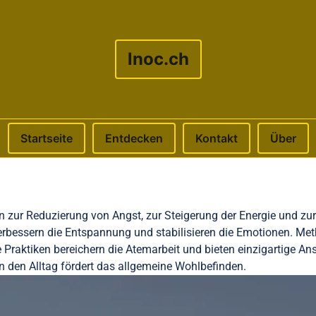
lnoc.ch
Startseite
Entdecken
Kontakt
Über
 zur Reduzierung von Angst, zur Steigerung der Energie und zur
rbessern die Entspannung und stabilisieren die Emotionen. Me
le Praktiken bereichern die Atemarbeit und bieten einzigartige 
in den Alltag fördert das allgemeine Wohlbefinden.