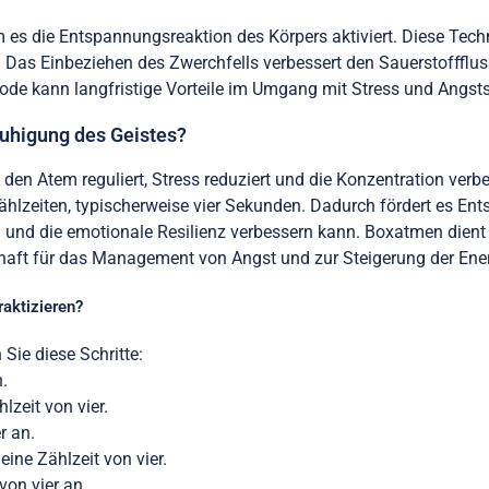
m es die Entspannungsreaktion des Körpers aktiviert. Diese Tec
e. Das Einbeziehen des Zwerchfells verbessert den Sauerstoffflus
hode kann langfristige Vorteile im Umgang mit Stress und Angs
ruhigung des Geistes?
den Atem reguliert, Stress reduziert und die Konzentration verb
ählzeiten, typischerweise vier Sekunden. Dadurch fördert es Ent
 und die emotionale Resilienz verbessern kann. Boxatmen dient 
haft für das Management von Angst und zur Steigerung der Ener
raktizieren?
Sie diese Schritte:
.
lzeit von vier.
r an.
ine Zählzeit von vier.
von vier an.