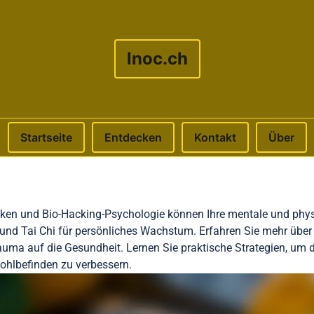
lnoc.ch
Startseite
Entdecken
Kontakt
Über
iken und Bio-Hacking-Psychologie können Ihre mentale und phys
und Tai Chi für persönliches Wachstum. Erfahren Sie mehr über 
ma auf die Gesundheit. Lernen Sie praktische Strategien, um di
ohlbefinden zu verbessern.