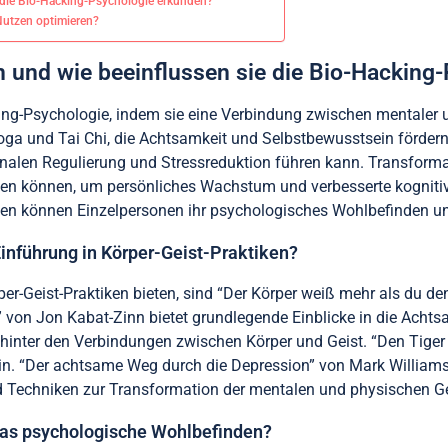
e die Bio-Hacking-Psychologie erkunden?
Nutzen optimieren?
n und wie beeinflussen sie die Bio-Hacking
king-Psychologie, indem sie eine Verbindung zwischen mentaler 
oga und Tai Chi, die Achtsamkeit und Selbstbewusstsein förder
ionalen Regulierung und Stressreduktion führen kann. Transform
erden können, um persönliches Wachstum und verbesserte kogniti
ien können Einzelpersonen ihr psychologisches Wohlbefinden un
inführung in Körper-Geist-Praktiken?
er-Geist-Praktiken bieten, sind “Der Körper weiß mehr als du d
 von Jon Kabat-Zinn bietet grundlegende Einblicke in die Achtsa
hinter den Verbindungen zwischen Körper und Geist. “Den Tiger w
. “Der achtsame Weg durch die Depression” von Mark Williams i
 Techniken zur Transformation der mentalen und physischen G
das psychologische Wohlbefinden?