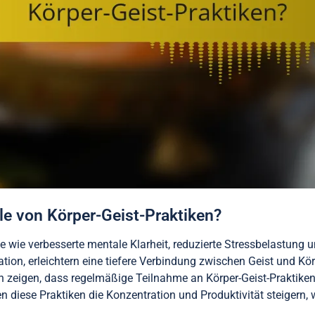
ile von Körper-Geist-Praktiken?
ile wie verbesserte mentale Klarheit, reduzierte Stressbelastun
tion, erleichtern eine tiefere Verbindung zwischen Geist und Kö
zeigen, dass regelmäßige Teilnahme an Körper-Geist-Praktiken 
 diese Praktiken die Konzentration und Produktivität steigern, 