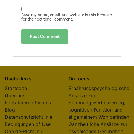
Save my name, email, and website in this browser
for the next time I comment.
Useful links
On focus
Startseite
Ernährungspsychologische
Über uns
Ansätze zur
Kontaktieren Sie uns
Stimmungsverbesserung,
Blog
kognitiven Funktion und
Datenschutzrichtlinie
allgemeinem Wohlbefinden
Bedingungen of Use
Ganzheitliche Ansätze zur
Cookie-Richtlinie
psychischen Gesundheit: