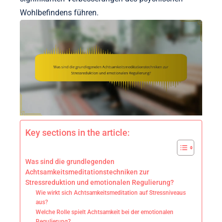
Wohlbefindens führen.
Key sections in the article:
Was sind die grundlegenden
Achtsamkeitsmeditationstechniken zur
Stressreduktion und emotionalen Regulierung?
Wie wirkt sich Achtsamkeitsmeditation auf Stressniveaus
aus?
Welche Rolle spielt Achtsamkeit bei der emotionalen
Regulierung?