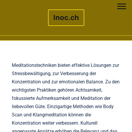
lnoc.ch
Skip to content
Meditationstechniken bieten effektive Lösungen zur
Stressbewältigung, zur Verbesserung der
Konzentration und zur emotionalen Balance. Zu den
wichtigsten Praktiken gehören Achtsamkeit,
fokussierte Aufmerksamkeit und Meditation der
liebevollen Güte. Einzigartige Methoden wie Body
Scan und Klangmeditation können die
Konzentration weiter verbessern. Kulturell
angepasste Ansätze erhöhen die Relevanz und das