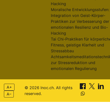
Hacking
Moralische Entwicklungsstufen:
Integration von Geist-Körper-
Praktiken zur Verbesserung der
emotionalen Resilienz und Bio-
Hacking
Tai Chi-Praktiken für körperlich
Fitness, geistige Klarheit und
Stressabbau
Achtsamkeitsmeditationstechni
zur Stressreduktion und
emotionalen Regulierung
A+
© 2026 lnoc.ch. All rights
reserved.
A–