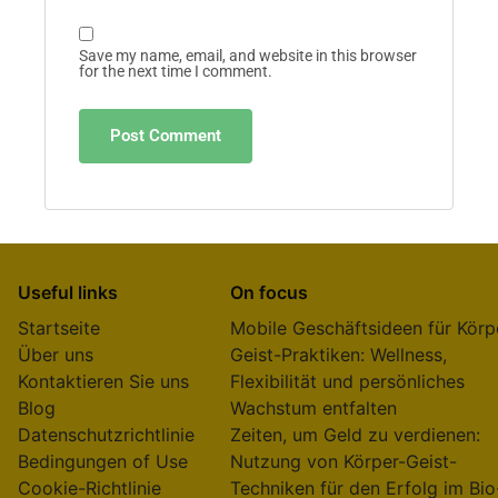
Save my name, email, and website in this browser
for the next time I comment.
Useful links
On focus
Startseite
Mobile Geschäftsideen für Körp
Über uns
Geist-Praktiken: Wellness,
Kontaktieren Sie uns
Flexibilität und persönliches
Blog
Wachstum entfalten
Datenschutzrichtlinie
Zeiten, um Geld zu verdienen:
Bedingungen of Use
Nutzung von Körper-Geist-
Cookie-Richtlinie
Techniken für den Erfolg im Bio